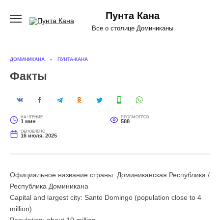
Перейти
к
Пунта Кана
содержанию
Все о столице Доминиканы
ДОМИНИКАНА
»
ПУНТА-КАНА
Факты
НА ЧТЕНИЕ
ПРОСМОТРОВ
1 мин
588
ОБНОВЛЕНО
16 июля, 2025
Официальное название страны: Доминиканская Республика /
Республика Доминикана
Capital and largest city: Santo Domingo (population close to 4
million)