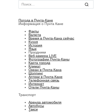
Search
for:
Погода в Пунта-Кане
Информация о Пунта Кане
Факты
Валюта
Время в Пунта-Кана сейчас
Кухня
История
Язык
Праздники
Веб-камера LIVE
Фотографии Пунта-Каны
Карта города
Климат
Океан в Пунта-Кана
Шоппинг
Аптеки в Пунта-Кане
Телефонная связь
Интернет
Отели Пунта-Каны
Транспорт
Аренда автомобиля
Автобусы
Такси