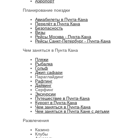
Аэропорт
Планирование поездки
Авиабилеты в Пунта-Кана
Перелёт в Пунта Кана
Безопасность
Визы
Рейсы Москва - Пунта-Кана
Рейсы Санкт-Петербург - Пунта-Кана
Чем заняться в Пунта Кана
Пляжи
Рыбалка
Гольф
Джип сафари
Параглайдинг
Рафтинг
Дайвинг
Серфинг
Экскурсии
Путешествие в Пунта-Кана
Курорт в Пунта-Кана
Чем заняться в Пунта-Кана
Чем заняться в Пунта Кане с детьми
Развлечения
Казино
Клубы